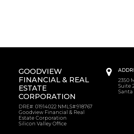
GOODVIEW
ADDR
FINANCIAL & REAL
2350 M
Suite 
ESTATE
Santa 
CORPORATION
DRE#
:
01914022 NMLS#:918767
Goodview Financial & Real
Estate Corporation
Silicon Valley Office