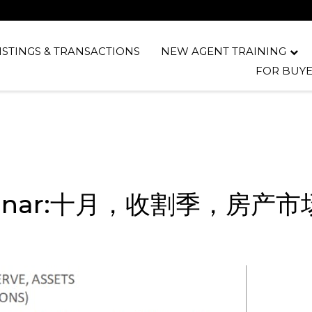
ISTINGS & TRANSACTIONS
NEW AGENT TRAINING
FOR BUYE
inar:十月，收割季，房产