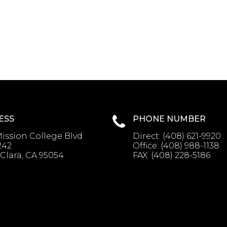
ESS
PHONE NUMBER
ission College Blvd
Direct:
(408) 621-9920
242
Office:
(408) 988-1138
Clara, CA 95054
FAX:
(408) 228-5186