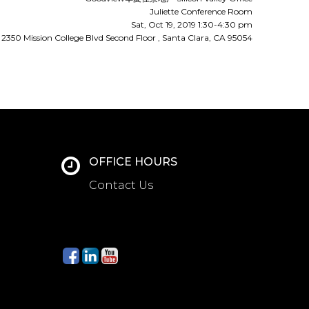
Juliette Conference Room
Sat, Oct 19, 2019 1:30-4:30 pm
2350 Mission College Blvd Second Floor , Santa Clara, CA 95054
OFFICE HOURS
Contact Us