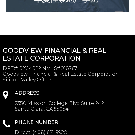
GOODVIEW FINANCIAL & REAL
ESTATE CORPORATION
DRE#
:
01914022 NMLS#:918767
Goodview Financial & Real Estate Corporation
Silicon Valley Office
ADDRESS
2350 Mission College Blvd Suite 242
Santa Clara, CA 95054
PHONE NUMBER
Direct:
(408) 621-9920