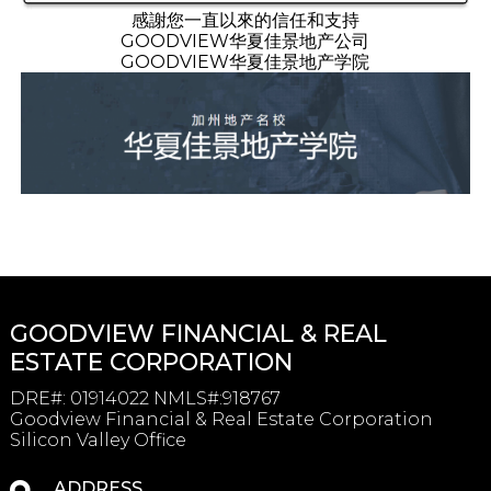
感謝您一直以來的信任和支持
GOODVIEW华夏佳景地产公司
GOODVIEW华夏佳景地产学院
GOODVIEW FINANCIAL & REAL
ESTATE CORPORATION
DRE#
:
01914022 NMLS#:918767
Goodview Financial & Real Estate Corporation
Silicon Valley Office
ADDRESS