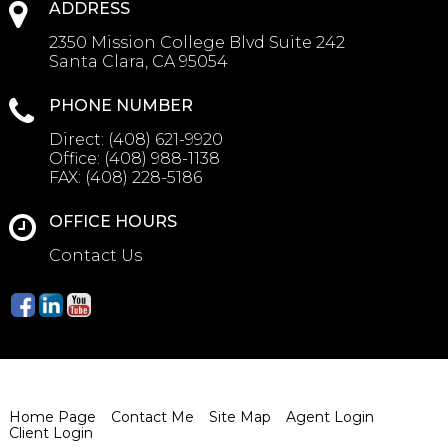
ADDRESS
2350 Mission College Blvd Suite 242
Santa Clara, CA 95054
PHONE NUMBER
Direct:
(408) 621-9920
Office:
(408) 988-1138
FAX:
(408) 228-5186
OFFICE HOURS
Contact Us
Home Page
Contact Me
Site Map
Agent Login
Client Login